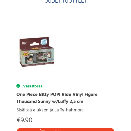
UUDET TUOTTEET
Varastossa
One Piece Bitty POP! Ride Vinyl Figure
Thousand Sunny w/Luffy 2,5 cm
SIsältää aluksen ja Luffy-hahmon.
€
9.90