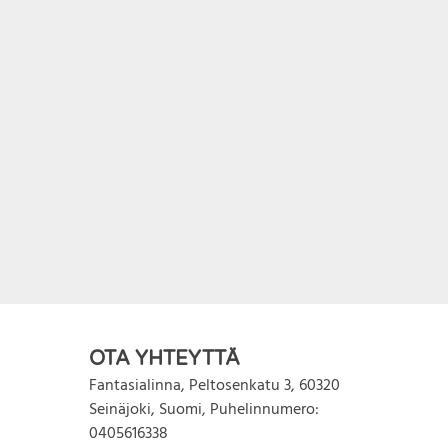
Varastossa
Minun Elämäni
Sarjakuva.
€
5.00
€
2.00
IIN
LISÄÄ OSTOSKORIIN
OTA YHTEYTTÄ
Fantasialinna
,
Peltosenkatu 3
,
60320
Seinäjoki
,
Suomi
,
Puhelinnumero:
0405616338