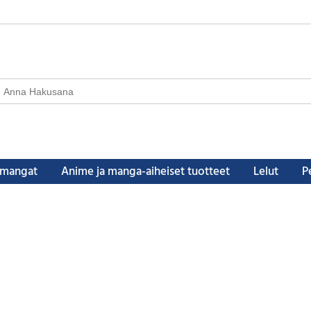
a mangat
Anime ja manga-aiheiset tuotteet
Lelut
Pe