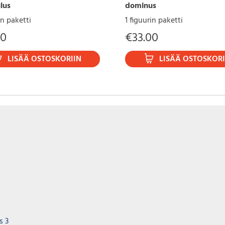
lus
dominus
in paketti
1 figuurin paketti
00
€
33.00
LISÄÄ OSTOSKORIIN
LISÄÄ OSTOSKORI
Väliaikaisesti loppu
ossa
al Flames - Ultra Premium
Pokemon Ultra Premium Col
s 3