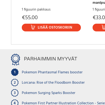
manipu
1 figuurin pakkaus
1 figuur
€
55.00
€
33.
LISÄÄ OSTOSKORIIN
PARHAIMMIN MYYVÄT
1
Pokemon Phantasmal Flames booster
2
Lorcana: Rise of the Floodborn Booster
3
Pokemon Surging Sparks Booster
Varast
Phantasm
4
Pokemon First Partner Illustration Collection - Serie