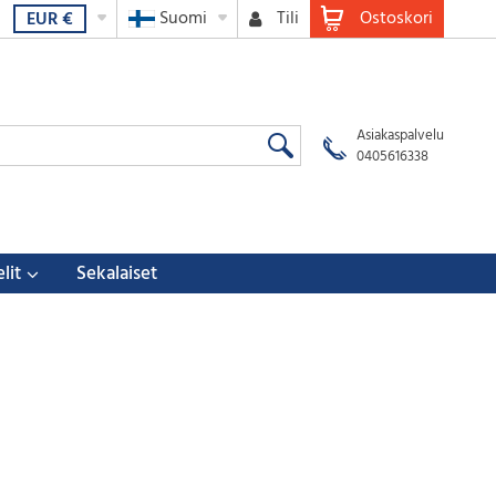
Suomi
Tili
Ostoskori
EUR
€
Asiakaspalvelu
0405616338
lit
Sekalaiset