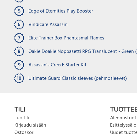
Collecti
Varastossa
Varast
Sisältää 
2019 Warcry Core Book
Pokémon
5
Edge of Eternities Play Booster
paketissa
Inteleo
6
Vindicare Assassin
€
249.
Englanninkielinen sääntökirja.
Valmis p
€
32.50
€
39.90
7
Elite Trainer Box Phantasmal Flames
€
10.00
€
30.0
8
Oakie Doakie Noppasetti RPG Translucent - Green (
LISÄÄ OSTOSKORIIN
9
Assassin's Creed: Starter Kit
10
Ultimate Guard Classic sleeves (pehmosleevet)
TILI
TUOTTE
Luo tili
Alennustuot
Kirjaudu sisään
Esittelyssä o
Ostoskori
Uudet tuott