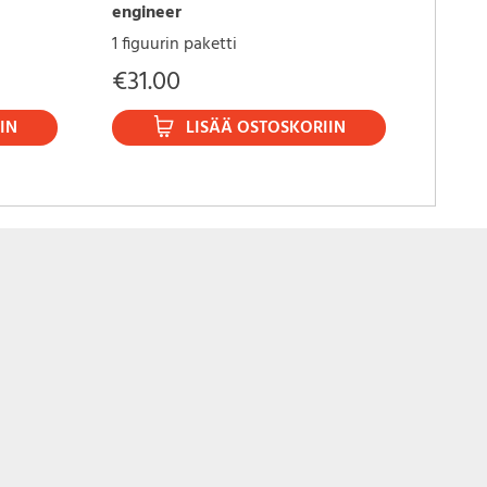
engineer
Mort
1 figuurin paketti
1 figu
€
31.00
€
29
IN
LISÄÄ OSTOSKORIIN
lection