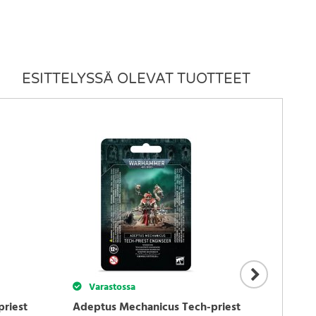
ESITTELYSSÄ OLEVAT TUOTTEET
Varastossa
Var
riest
Adeptus Mechanicus Tech-priest
Ossia