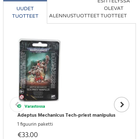
ESITTELYSSÄ
OLEVAT
UUDET
ALENNUSTUOTTEET
TUOTTEET
TUOTTEET
Varastossa
Adeptus Mechanicus Tech-priest manipulus
1 figuurin paketti
€
33.00