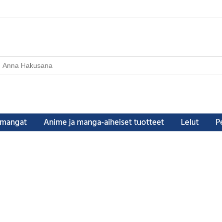
a mangat
Anime ja manga-aiheiset tuotteet
Lelut
Pe