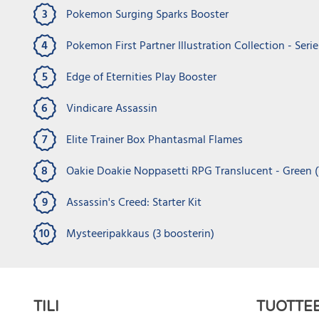
3
Pokemon Surging Sparks Booster
Varast
Pokemon 
4
Pokemon First Partner Illustration Collection - Serie
Team Roc
Varastossa
Varast
Chaos Rising Elite Trainer Box
Grand Al
5
Edge of Eternities Play Booster
6
Vindicare Assassin
€
299.
.
Noppaset
7
Elite Trainer Box Phantasmal Flames
€
80.00
€
25.00
€
70.00
€
15.0
8
Oakie Doakie Noppasetti RPG Translucent - Green (
LISÄÄ OSTOSKORIIN
9
Assassin's Creed: Starter Kit
10
Mysteeripakkaus (3 boosterin)
TILI
TUOTTE