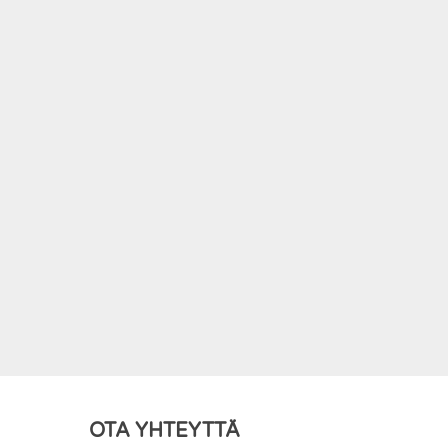
 Premium
X
Varastossa
Rebuild of Evangelion Pop Up
Parade PVC Statue Rei Ayanami:
Long Hair Ver. 17 cm
€
49.90
IIN
€
40.00
IIN
LISÄÄ OSTOSKORIIN
OTA YHTEYTTÄ