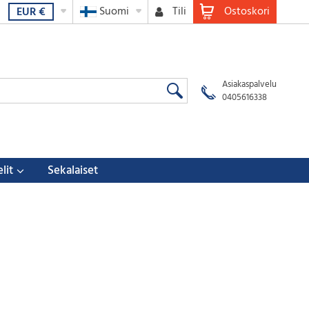
Suomi
Tili
Ostoskori
EUR
€
Asiakaspalvelu
0405616338
lit
Sekalaiset