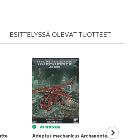
ESITTELYSSÄ OLEVAT TUOTTEET
Varastossa
Var
atte
Adeptus mechanicus Archaeopter
Overl