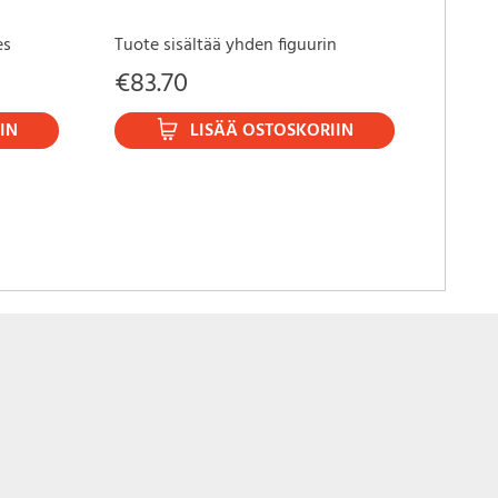
Statu
30 cm
es
Tuote sisältää yhden figuurin
From "
€
83.70
PVC st
tall...
IN
LISÄÄ OSTOSKORIIN
€
29