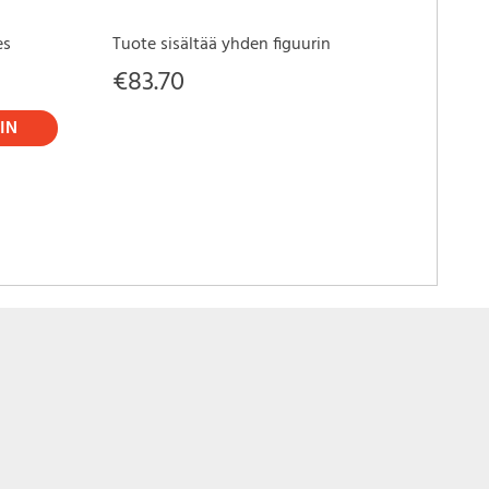
Statu
30 cm
es
Tuote sisältää yhden figuurin
From "
€
83.70
PVC st
tall...
IN
€
29