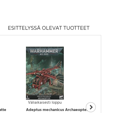
ESITTELYSSÄ OLEVAT TUOTTEET
Väliaikaisesti loppu
Var
atte
Adeptus mechanicus Archaeopter
Overl