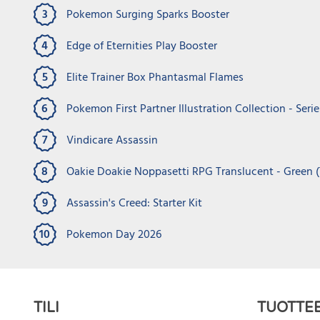
3
Pokemon Surging Sparks Booster
Varast
Phantasm
4
Edge of Eternities Play Booster
Collecti
Varastossa
Varast
Sisältää 
Kings of war hail of arrows
Eversor 
5
Elite Trainer Box Phantasmal Flames
paketissa
detachment
6
Pokemon First Partner Illustration Collection - Serie
€
249.
20 figuurin pakkaus
1 figuur
€
30.00
€
30.00
7
Vindicare Assassin
€
15.00
€
25.0
8
Oakie Doakie Noppasetti RPG Translucent - Green (
LISÄÄ OSTOSKORIIN
9
Assassin's Creed: Starter Kit
10
Pokemon Day 2026
TILI
TUOTTE