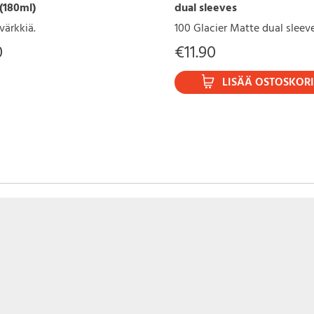
(180ml)
dual sleeves
värkkiä.
100 Glacier Matte dual sleev
0
€
11.90
LISÄÄ OSTOSKORI