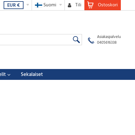
Suomi
Tili
Ostoskori
EUR
€
Asiakaspalvelu
0405616338
lit
Sekalaiset