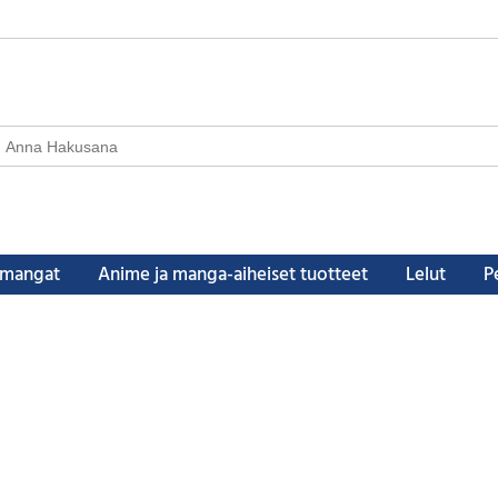
a mangat
Anime ja manga-aiheiset tuotteet
Lelut
Pe