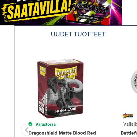
UUDET TUOTTEET
Väliaik
Varastossa
Dragonshield Matte Blood Red
Battlef