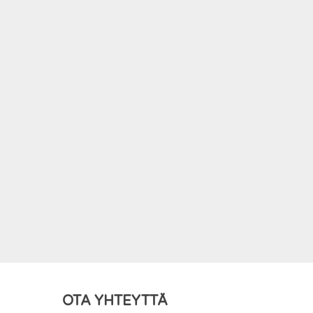
lection
Varastossa
Chaos Rising Elite Trainer Box
.
€
80.00
IIN
€
70.00
IIN
LISÄÄ OSTOSKORIIN
OTA YHTEYTTÄ