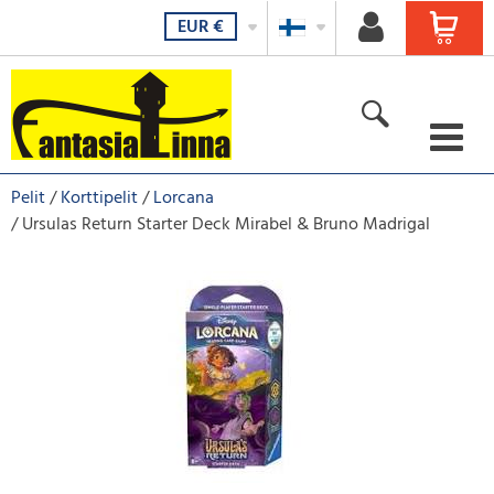
EUR
€
Kirjat, sarjakuvat ja mangat
Pelit
Korttipelit
Lorcana
Ursulas Return Starter Deck Mirabel & Bruno Madrigal
Anime ja manga-aiheiset tuotteet
Lelut
Pelit
Sekalaiset